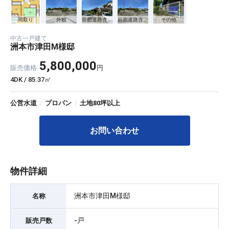
間取り
外観
前面道路含む現地写真
前面道路含む現地写真
その他
中古一戸建て
洲本市津田M様邸
5,800,000
販売価格
円
4DK / 85.37㎡
公営水道
/
プロパン
/
土地80坪以上
お問い合わせ
物件詳細
洲本市津田M様邸
名称
-戸
販売戸数