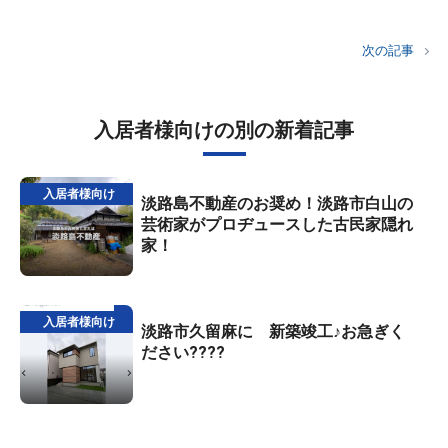
次の記事
入居者様向けの別の新着記事
入居者様向け
淡路島不動産のお奨め！淡路市白山の
芸術家がプロヂュースした古民家隠れ
家！
入居者様向け
淡路市久留麻に 新築竣工♪お急ぎく
ださい????