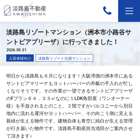
淡路島リゾートマンション（洲本市小路谷サ
ントピアプリーザ）に行ってきました！
2026.05.31
入居者様向け
淡路島リゾート分譲マンション
明日から淡路島も６月になります！大阪湾側の洲本市にある
サントピアマリーナもヨットハーバーの舟艇の手入れが忙し
くなりそうです。その作業が一望できるサントピアプリーザ
のFプラン６４．３３㎡なのに１LDK角部屋（ワンオーナー
様）を手放されるとのこと。２階ですがバルコニーから別荘
地内に流れる運河やヨットハーバー、その向こう側に見える
新緑が生える物件です。建物自体も青空に純白が生える管理
が行き届いた物件です。淡路島不動産担当池田がご案内させ
て頂きます♪